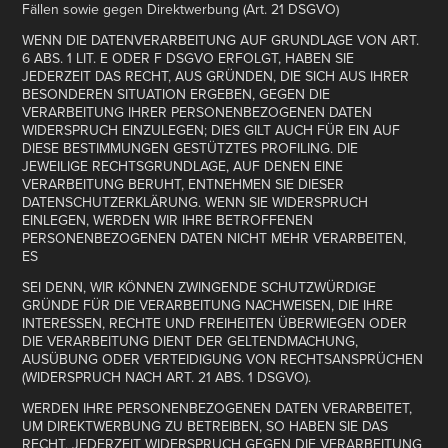
Fällen sowie gegen Direktwerbung (Art. 21 DSGVO)
WENN DIE DATENVERARBEITUNG AUF GRUNDLAGE VON ART.
6 ABS. 1 LIT. E ODER F DSGVO ERFOLGT, HABEN SIE
JEDERZEIT DAS RECHT, AUS GRÜNDEN, DIE SICH AUS IHRER
BESONDEREN SITUATION ERGEBEN, GEGEN DIE
VERARBEITUNG IHRER PERSONENBEZOGENEN DATEN
WIDERSPRUCH EINZULEGEN; DIES GILT AUCH FÜR EIN AUF
DIESE BESTIMMUNGEN GESTÜTZTES PROFILING. DIE
JEWEILIGE RECHTSGRUNDLAGE, AUF DENEN EINE
VERARBEITUNG BERUHT, ENTNEHMEN SIE DIESER
DATENSCHUTZERKLÄRUNG. WENN SIE WIDERSPRUCH
EINLEGEN, WERDEN WIR IHRE BETROFFENEN
PERSONENBEZOGENEN DATEN NICHT MEHR VERARBEITEN,
ES
SEI DENN, WIR KÖNNEN ZWINGENDE SCHUTZWÜRDIGE
GRÜNDE FÜR DIE VERARBEITUNG NACHWEISEN, DIE IHRE
INTERESSEN, RECHTE UND FREIHEITEN ÜBERWIEGEN ODER
DIE VERARBEITUNG DIENT DER GELTENDMACHUNG,
AUSÜBUNG ODER VERTEIDIGUNG VON RECHTSANSPRÜCHEN
(WIDERSPRUCH NACH ART. 21 ABS. 1 DSGVO).
WERDEN IHRE PERSONENBEZOGENEN DATEN VERARBEITET,
UM DIREKTWERBUNG ZU BETREIBEN, SO HABEN SIE DAS
RECHT, JEDERZEIT WIDERSPRUCH GEGEN DIE VERARBEITUNG