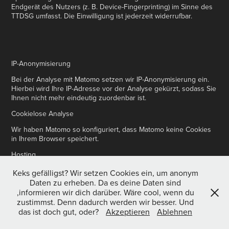
Endgerät des Nutzers (z. B. Device-Fingerprinting) im Sinne des
TTDSG umfasst. Die Einwilligung ist jederzeit widerrufbar.
IP-Anonymisierung
Bei der Analyse mit Matomo setzen wir IP-Anonymisierung ein.
Hierbei wird Ihre IP-Adresse vor der Analyse gekürzt, sodass Sie
Ihnen nicht mehr eindeutig zuordenbar ist.
Cookielose Analyse
Wir haben Matomo so konfiguriert, dass Matomo keine Cookies
in Ihrem Browser speichert.
Hosting
Wir hosten Matomo ausschließlich auf unseren eigenen Servern,
Keks gefälligst? Wir setzen Cookies ein, um anonym
sodass alle Analysedaten bei uns verbleiben und nicht
Daten zu erheben. Da es deine Daten sind
weitergegeben werden.
,informieren wir dich darüber. Wäre cool, wenn du
zustimmst. Denn dadurch werden wir besser. Und
WP Statistics
das ist doch gut, oder?
Akzeptieren
Ablehnen
Diese Website nutzt das Analysetool WP Statistics, um